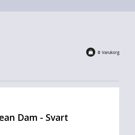
0
Varukorg
lean Dam - Svart