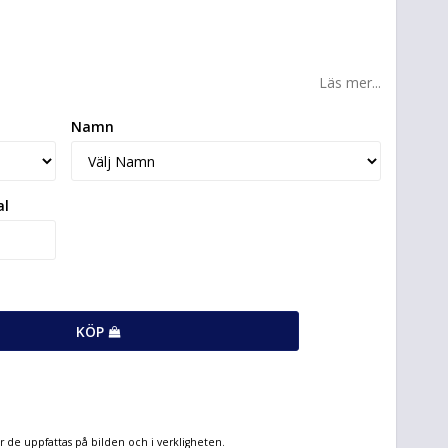
Läs mer...
Namn
al
KÖP
hur de uppfattas på bilden och i verkligheten.