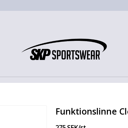
Funktionslinne C
275 SEK/st