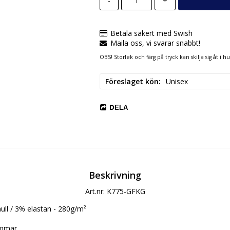
-
+
Betala säkert med Swish
Maila oss, vi svarar snabbt!
OBS! Storlek och färg på tryck kan skilja sig åt i 
Föreslaget kön
Unisex
DELA
Beskrivning
Art.nr: K775-GFKG
ll / 3% elastan - 280g/m²

mmar
