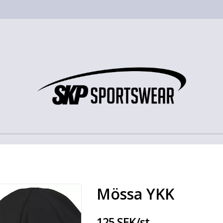
Mössa YKK
125 SEK/st