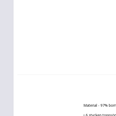
Material - 97% bomu
• 6 stycken toppsö