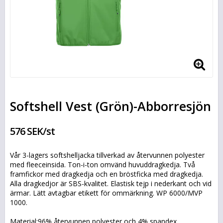
Softshell Vest (Grön)-Abborresjön
576 SEK/st
Vår 3-lagers softshelljacka tillverkad av återvunnen polyester
med fleeceinsida. Ton-i-ton omvänd huvuddragkedja. Två
framfickor med dragkedja och en bröstficka med dragkedja.
Alla dragkedjor är SBS-kvalitet. Elastisk tejp i nederkant och vid
ärmar. Lätt avtagbar etikett för ommärkning. WP 6000/MVP
1000.
Material:96% återvunnen polyester och 4% spandex