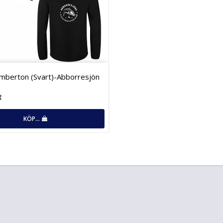
berton (Svart)-Abborresjön
t
KÖP…