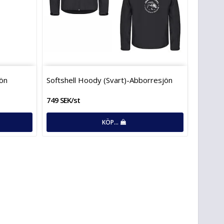
jön
Softshell Hoody (Svart)-Abborresjön
749 SEK/st
KÖP…