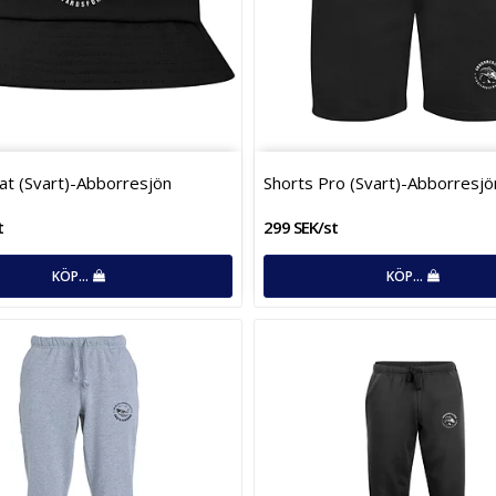
at (Svart)-Abborresjön
Shorts Pro (Svart)-Abborresjö
t
299 SEK/st
KÖP…
KÖP…