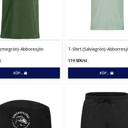
(Armegrön)-Abboresjön
T-Shirt (­S­a­l­v­i­a­g­r­ö­n­)­-­A­b­b­o­r­r­e­s­j
t
119 SEK/st
KÖP…
KÖP…