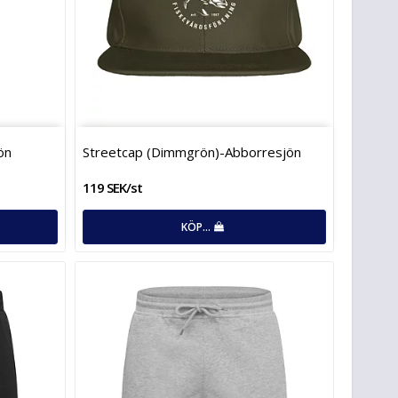
­ö­n
Streetcap (Dimmgrön)-Abborresjön
119 SEK/st
KÖP…