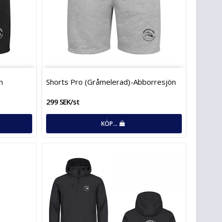
n
Shorts Pro (­G­r­å­m­e­l­e­r­a­d­)­-­A­b­b­o­r­r­e­s­j­ö­n
299 SEK/st
KÖP…