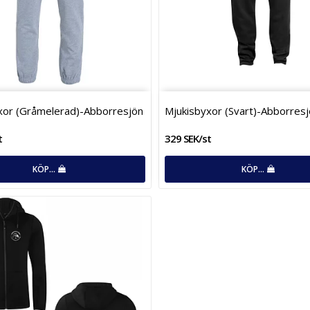
G­r­å­m­e­l­e­r­a­d­)­-­A­b­b­o­r­r­e­s­j­ö­n
Mjukisbyxor (Svart)-Abborres
t
329 SEK/st
KÖP…
KÖP…