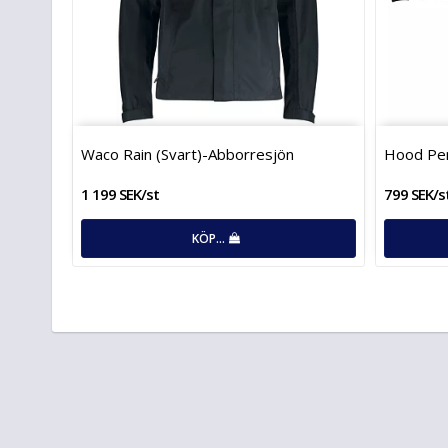
Waco Rain (Svart)-Abborresjön
Hood Pem
1 199 SEK/st
799 SEK/s
KÖP…