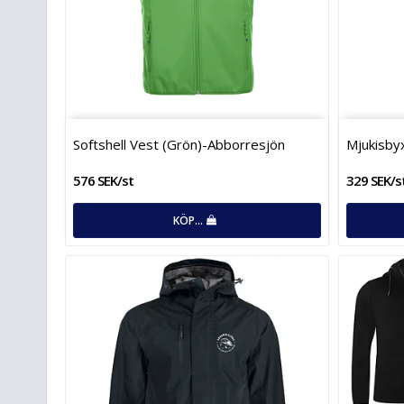
Softshell Vest (Grön)-Abborresjön
Mjukisbyxor (­
576 SEK/st
329 SEK/s
KÖP…