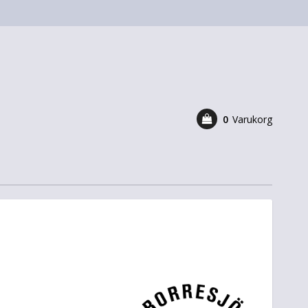
0
Varukorg